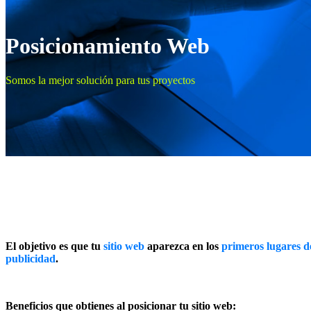
Posicionamiento Web
Somos la mejor solución para tus proyectos
El objetivo es que tu
sitio web
aparezca en los
primeros lugares d
publicidad
.
Beneficios que obtienes al posicionar tu sitio web: